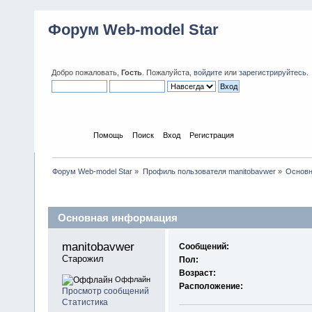
Форум Web-model Star
Добро пожаловать,
Гость
. Пожалуйста,
войдите
или
зарегистрируйтесь
.
Начало
Помощь
Поиск
Вход
Регистрация
Форум Web-model Star
»
Профиль пользователя manitobavwer
»
Основн
Профиль пользователя
Основная информация
manitobavwer 
Сообщений:
Старожил
Пол:
Возраст:
Оффлайн
Расположение:
Просмотр сообщений
Статистика