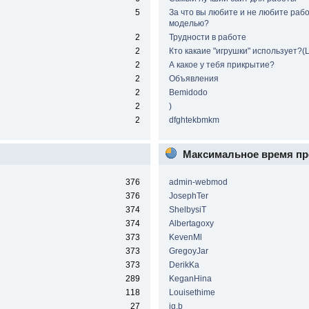
5
За что вы любите и не любите рабо
моделью?
2
Трудности в работе
2
Кто какаие "игрушки" использует?(
2
А какое у тебя прикрытие?
2
Объявления
2
Bemidodo
2
)
2
dfghtekbmkm
Максимальное время пр
376
admin-webmod
376
JosephTer
374
ShelbysiT
374
Albertagoxy
373
KevenMl
373
GregoyJar
373
DerikKa
289
KeganHina
118
Louisethime
27
ig.b