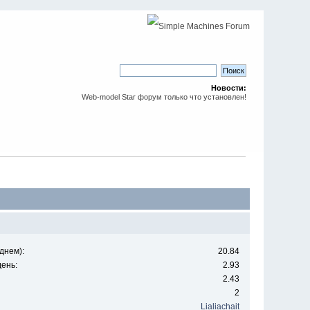
Новости:
Web-model Star форум только что установлен!
днем):
20.84
ень:
2.93
2.43
2
Lialiachait