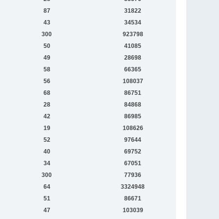
87
31822
43
34534
300
923798
50
41085
49
28698
58
66365
56
108037
68
86751
28
84868
42
86985
19
108626
52
97644
40
69752
34
67051
300
77936
64
3324948
51
86671
47
103039