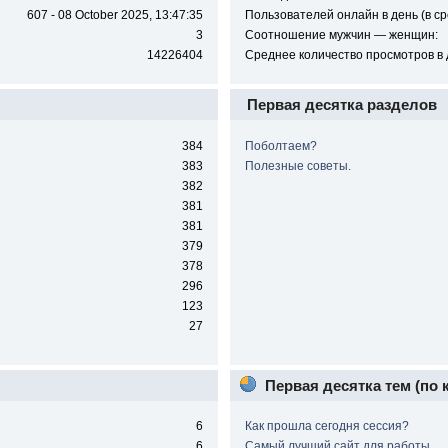
607 - 08 October 2025, 13:47:35
Пользователей онлайн в день (в ср
3
Соотношение мужчин — женщин:
14226404
Среднее количество просмотров в 
Первая десятка разделов
384
Поболтаем?
383
Полезные советы.
382
381
381
379
378
296
123
27
Первая десятка тем (по
6
Как прошла сегодня сессия?
6
Самый лучший сайт для работы