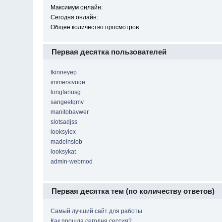
Максимум онлайн:
Сегодня онлайн:
Общее количество просмотров:
Первая десятка пользователей
tkinneyep
immersivuqe
longfanusg
sangeetqmv
manitobavwer
slotsadjss
looksyiex
madeinsiob
looksykat
admin-webmod
Первая десятка тем (по количеству ответов)
Самый лучший сайт для работы
Как прошла сегодня сессия?