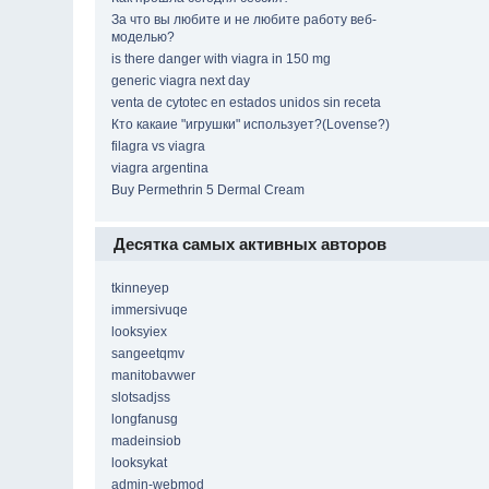
За что вы любите и не любите работу веб-
моделью?
is there danger with viagra in 150 mg
generic viagra next day
venta de cytotec en estados unidos sin receta
Кто какаие "игрушки" использует?(Lovense?)
filagra vs viagra
viagra argentina
Buy Permethrin 5 Dermal Cream
Десятка самых активных авторов
tkinneyep
immersivuqe
looksyiex
sangeetqmv
manitobavwer
slotsadjss
longfanusg
madeinsiob
looksykat
admin-webmod