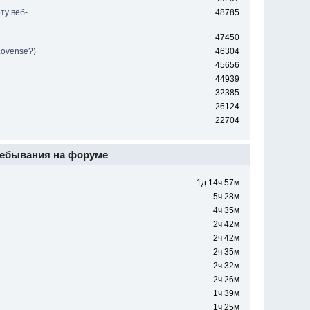
ту веб-
48785
47450
Lovense?)
46304
45656
44939
32385
26124
22704
ебывания на форуме
1д 14ч 57м
5ч 28м
4ч 35м
2ч 42м
2ч 42м
2ч 35м
2ч 32м
2ч 26м
1ч 39м
1ч 25м