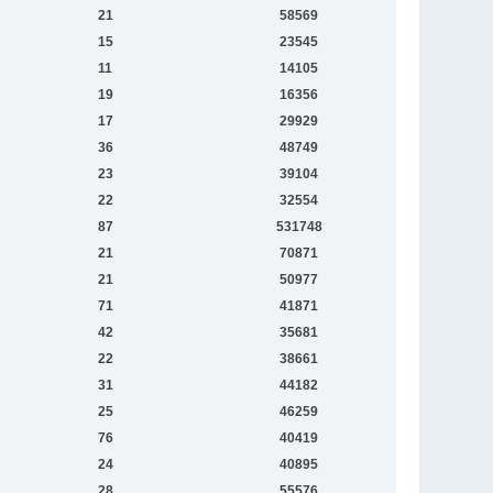
21
58569
15
23545
11
14105
19
16356
17
29929
36
48749
23
39104
22
32554
87
531748
21
70871
21
50977
71
41871
42
35681
22
38661
31
44182
25
46259
76
40419
24
40895
28
55576