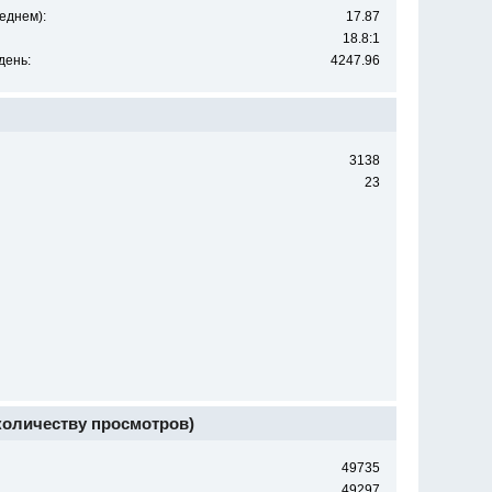
еднем):
17.87
18.8:1
день:
4247.96
3138
23
 количеству просмотров)
49735
49297