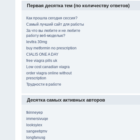
Первая десятка тем (по количеству ответов)
Как прошла сегодня сессия?
Самый лучший сайт для работы
За что вы любите и не любите
работу веб-моделью?
levitra 30mg
buy metformin no prescription
CIALIS ONE A DAY
free viagra pills uk
Low cost canadian viagra
order viagra online without
prescription
Трудности в работе
Десятка самых активных авторов
tkinneyep
immersivuqe
looksyiex
sangeetqmv
longfanusg