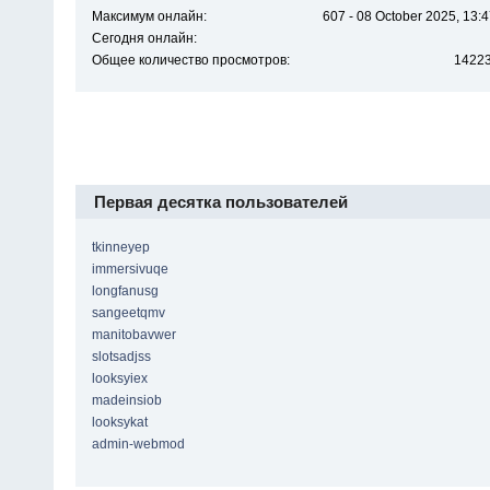
Максимум онлайн:
607 - 08 October 2025, 13:
Сегодня онлайн:
Общее количество просмотров:
1422
Первая десятка пользователей
tkinneyep
immersivuqe
longfanusg
sangeetqmv
manitobavwer
slotsadjss
looksyiex
madeinsiob
looksykat
admin-webmod