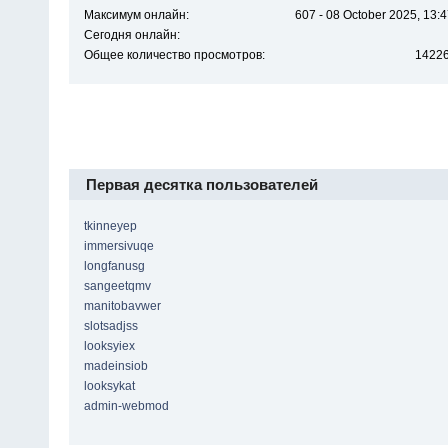
Максимум онлайн:
607 - 08 October 2025, 13:
Сегодня онлайн:
Общее количество просмотров:
1422
Первая десятка пользователей
tkinneyep
immersivuqe
longfanusg
sangeetqmv
manitobavwer
slotsadjss
looksyiex
madeinsiob
looksykat
admin-webmod