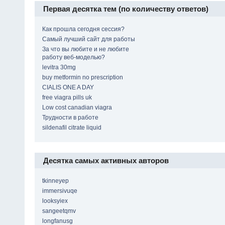
Первая десятка тем (по количеству ответов)
Как прошла сегодня сессия?
Самый лучший сайт для работы
За что вы любите и не любите
работу веб-моделью?
levitra 30mg
buy metformin no prescription
CIALIS ONE A DAY
free viagra pills uk
Low cost canadian viagra
Трудности в работе
sildenafil citrate liquid
Десятка самых активных авторов
tkinneyep
immersivuqe
looksyiex
sangeetqmv
longfanusg