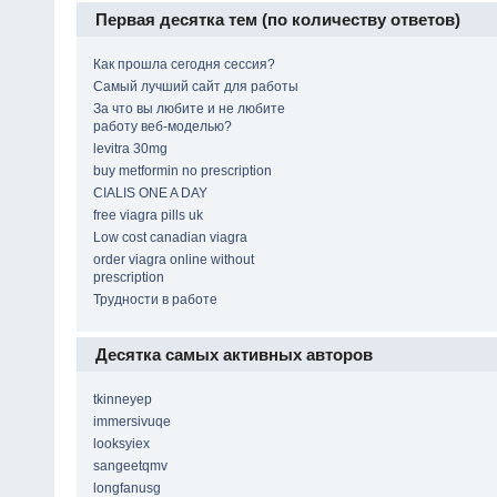
Первая десятка тем (по количеству ответов)
Как прошла сегодня сессия?
Самый лучший сайт для работы
За что вы любите и не любите
работу веб-моделью?
levitra 30mg
buy metformin no prescription
CIALIS ONE A DAY
free viagra pills uk
Low cost canadian viagra
order viagra online without
prescription
Трудности в работе
Десятка самых активных авторов
tkinneyep
immersivuqe
looksyiex
sangeetqmv
longfanusg