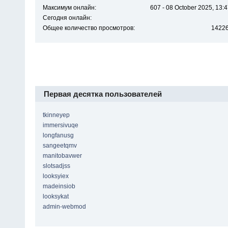
Максимум онлайн:
607 - 08 October 2025, 13:
Сегодня онлайн:
Общее количество просмотров:
1422
Первая десятка пользователей
tkinneyep
immersivuqe
longfanusg
sangeetqmv
manitobavwer
slotsadjss
looksyiex
madeinsiob
looksykat
admin-webmod