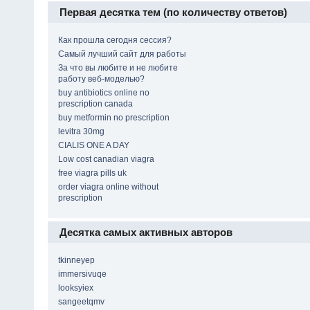
Первая десятка тем (по количеству ответов)
Как прошла сегодня сессия?
Самый лучший сайт для работы
За что вы любите и не любите
работу веб-моделью?
buy antibiotics online no
prescription canada
buy metformin no prescription
levitra 30mg
CIALIS ONE A DAY
Low cost canadian viagra
free viagra pills uk
order viagra online without
prescription
Десятка самых активных авторов
tkinneyep
immersivuqe
looksyiex
sangeetqmv