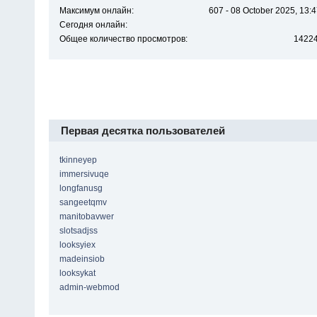
Максимум онлайн:
607 - 08 October 2025, 13:
Сегодня онлайн:
Общее количество просмотров:
1422
Первая десятка пользователей
tkinneyep
immersivuqe
longfanusg
sangeetqmv
manitobavwer
slotsadjss
looksyiex
madeinsiob
looksykat
admin-webmod