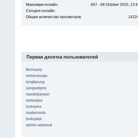
Максимум онлайн:
607 - 08 October 2025, 13:
Сегодня онлайн:
Общее количество просмотров:
1422
Первая десятка пользователей
tkinneyep
immersivuqe
longfanusg
sangeetqmv
manitobavwer
slotsadjss
looksyiex
madeinsiob
looksykat
admin-webmod