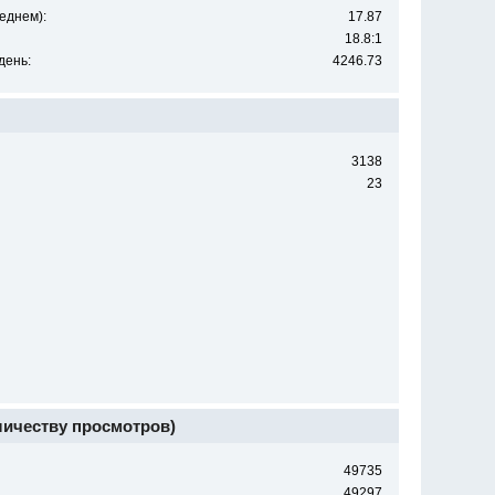
еднем):
17.87
18.8:1
день:
4246.73
3138
23
личеству просмотров)
49735
49297