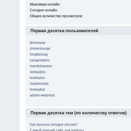
Максимум онлайн:
Сегодня онлайн:
Общее количество просмотров:
Первая десятка пользователей
tkinneyep
immersivuqe
longfanusg
sangeetqmv
manitobavwer
slotsadjss
looksyiex
madeinsiob
looksykat
admin-webmod
Первая десятка тем (по количеству ответов)
Как прошла сегодня сессия?
Самый лучший сайт для работы