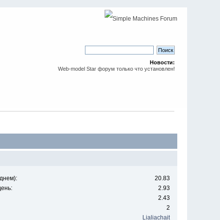
Новости:
Web-model Star форум только что установлен!
днем):
20.83
ень:
2.93
2.43
2
Lialiachait