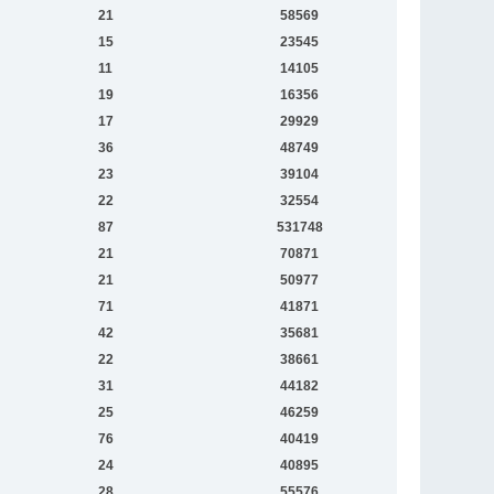
21
58569
15
23545
11
14105
19
16356
17
29929
36
48749
23
39104
22
32554
87
531748
21
70871
21
50977
71
41871
42
35681
22
38661
31
44182
25
46259
76
40419
24
40895
28
55576