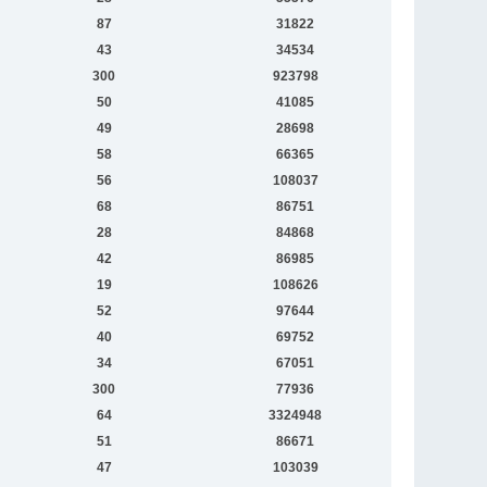
87
31822
43
34534
300
923798
50
41085
49
28698
58
66365
56
108037
68
86751
28
84868
42
86985
19
108626
52
97644
40
69752
34
67051
300
77936
64
3324948
51
86671
47
103039