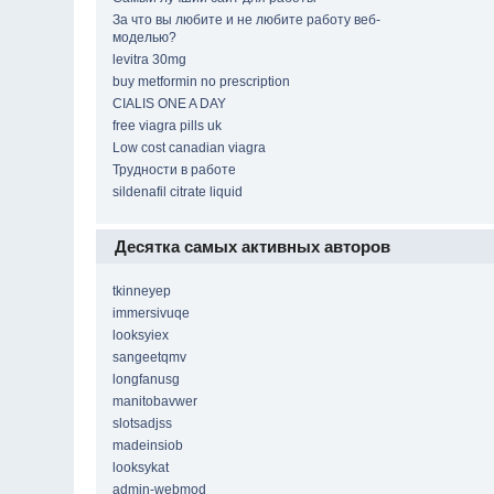
За что вы любите и не любите работу веб-
моделью?
levitra 30mg
buy metformin no prescription
CIALIS ONE A DAY
free viagra pills uk
Low cost canadian viagra
Трудности в работе
sildenafil citrate liquid
Десятка самых активных авторов
tkinneyep
immersivuqe
looksyiex
sangeetqmv
longfanusg
manitobavwer
slotsadjss
madeinsiob
looksykat
admin-webmod