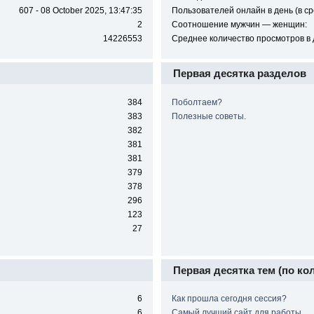
607 - 08 October 2025, 13:47:35
Пользователей онлайн в день (в ср
2
Соотношение мужчин — женщин:
14226553
Среднее количество просмотров в 
Первая десятка разделов
384
Поболтаем?
383
Полезные советы.
382
381
381
379
378
296
123
27
Первая десятка тем (по ко
6
Как прошла сегодня сессия?
6
Самый лучший сайт для работы