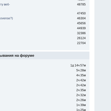
ту веб-
48785
47450
Lovense?)
46304
45656
44939
32386
26124
22704
ывания на форуме
1д 14ч 57м
5ч 28м
4ч 35м
2ч 42м
2ч 42м
2ч 35м
2ч 32м
2ч 26м
1ч 39м
1ч 25м