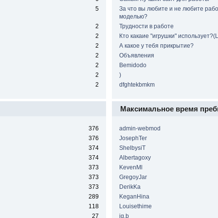
5
За что вы любите и не любите рабо
моделью?
2
Трудности в работе
2
Кто какаие "игрушки" использует?(
2
А какое у тебя прикрытие?
2
Объявления
2
Bemidodo
2
)
2
dfghtekbmkm
Максимальное время преб
376
admin-webmod
376
JosephTer
374
ShelbysiT
374
Albertagoxy
373
KevenMl
373
GregoyJar
373
DerikKa
289
KeganHina
118
Louisethime
27
ig.b