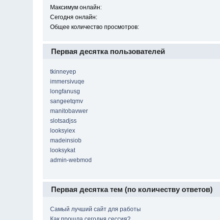
Максимум онлайн:
Сегодня онлайн:
Общее количество просмотров:
Первая десятка пользователей
tkinneyep
immersivuqe
longfanusg
sangeetqmv
manitobavwer
slotsadjss
looksyiex
madeinsiob
looksykat
admin-webmod
Первая десятка тем (по количеству ответов)
Самый лучший сайт для работы
Как прошла сегодня сессия?