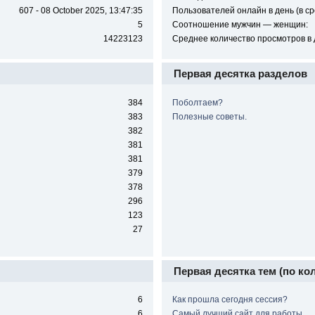
607 - 08 October 2025, 13:47:35
Пользователей онлайн в день (в ср
5
Соотношение мужчин — женщин:
14223123
Среднее количество просмотров в 
Первая десятка разделов
384
Поболтаем?
383
Полезные советы.
382
381
381
379
378
296
123
27
Первая десятка тем (по ко
6
Как прошла сегодня сессия?
6
Самый лучший сайт для работы