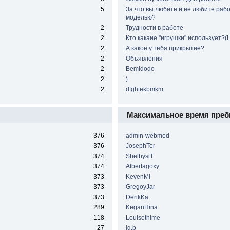
5
За что вы любите и не любите рабо
моделью?
2
Трудности в работе
2
Кто какаие "игрушки" использует?(
2
А какое у тебя прикрытие?
2
Объявления
2
Bemidodo
2
)
2
dfghtekbmkm
Максимальное время преб
376
admin-webmod
376
JosephTer
374
ShelbysiT
374
Albertagoxy
373
KevenMl
373
GregoyJar
373
DerikKa
289
KeganHina
118
Louisethime
27
ig.b