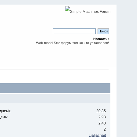
Новости:
Web-model Star форум только что установлен!
днем):
20.85
ень:
2.93
2.43
2
Lialiachait