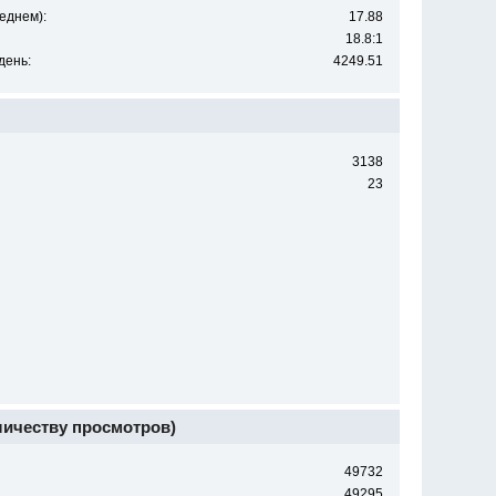
еднем):
17.88
18.8:1
день:
4249.51
3138
23
личеству просмотров)
49732
49295