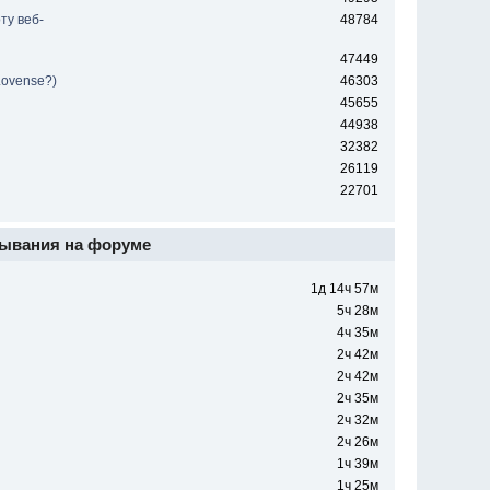
ту веб-
48784
47449
Lovense?)
46303
45655
44938
32382
26119
22701
ывания на форуме
1д 14ч 57м
5ч 28м
4ч 35м
2ч 42м
2ч 42м
2ч 35м
2ч 32м
2ч 26м
1ч 39м
1ч 25м