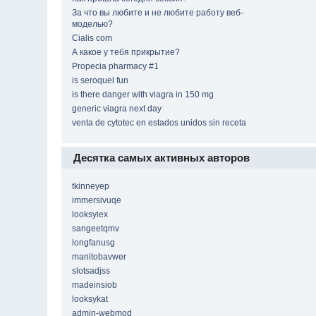
За что вы любите и не любите работу веб-
моделью?
Cialis com
А какое у тебя прикрытие?
Propecia pharmacy #1
is seroquel fun
is there danger with viagra in 150 mg
generic viagra next day
venta de cytotec en estados unidos sin receta
Десятка самых активных авторов
tkinneyep
immersivuqe
looksyiex
sangeetqmv
longfanusg
manitobavwer
slotsadjss
madeinsiob
looksykat
admin-webmod