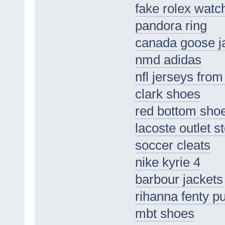
fake rolex watc
pandora ring
canada goose j
nmd adidas
nfl jerseys from
clark shoes
red bottom sho
lacoste outlet s
soccer cleats
nike kyrie 4
barbour jackets
rihanna fenty 
mbt shoes