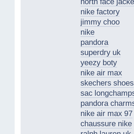
north face jacke
nike factory
jimmy choo
nike
pandora
superdry uk
yeezy boty
nike air max
skechers shoes
sac longchamp
pandora charm
nike air max 97
chaussure nike
ralph lauren uk