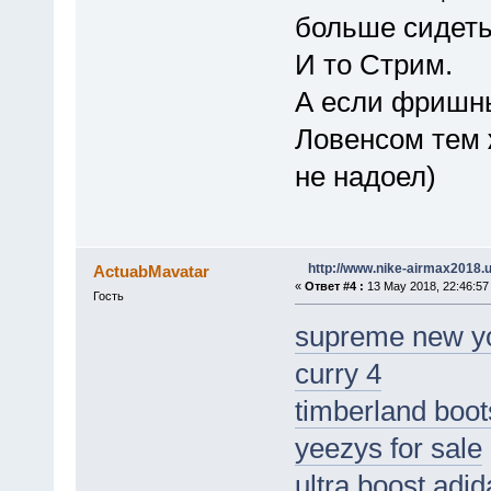
больше сидеть
И то Стрим.
А если фришны
Ловенсом тем 
не надоел)
http://www.nike-airmax2018.
ActuabMavatar
«
Ответ #4 :
13 May 2018, 22:46:57
Гость
supreme new y
curry 4
timberland boot
yeezys for sale
ultra boost adid