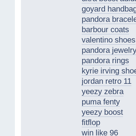
goyard handba
pandora bracele
barbour coats
valentino shoes
pandora jewelr
pandora rings
kyrie irving sho
jordan retro 11
yeezy zebra
puma fenty
yeezy boost
fitflop
win like 96